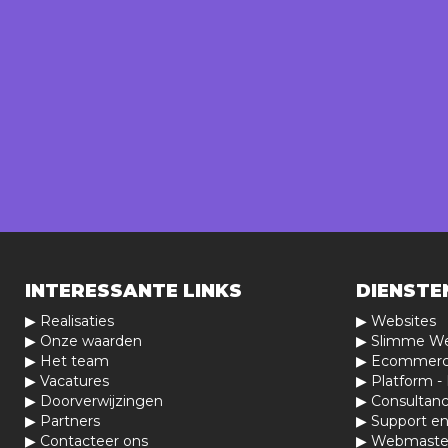
INTERESSANTE LINKS
DIENSTE
▶
Realisaties
▶
Websites
▶
Onze waarden
▶
Slimme We
▶
Het team
▶
Ecommer
▶
Vacatures
▶
Platform - 
▶
Doorverwijzingen
▶
Consultanc
▶
Partners
▶
Support e
▶
Contacteer ons
▶
Webmaste